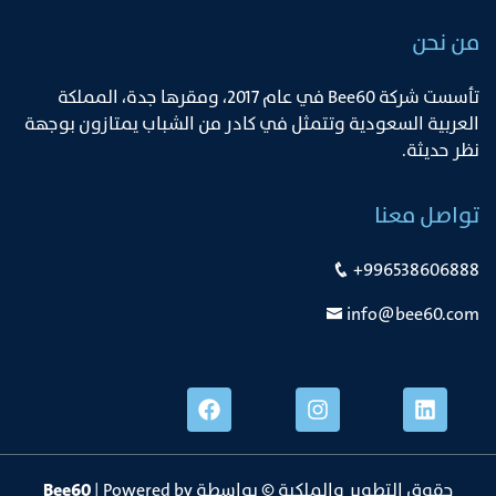
من نحن
ﺗﺄﺳﺴﺖ ﺷﺮﻛﺔ Bee60 ﻓﻲ ﻋﺎم 2017، وﻣﻘﺮﻫﺎ ﺟﺪة، اﻟﻤﻤﻠﻜﺔ
اﻟﻌﺮﺑﻴﺔ اﻟﺴﻌﻮدﻳﺔ وﺗﺘﻤﺜﻞ ﻓﻲ ﻛﺎدر ﻣﻦ اﻟﺸﺒﺎب ﻳﻤﺘﺎزون ﺑﻮﺟﻬﺔ
ﻧﻈﺮ ﺣﺪﻳﺜﺔ.
تواصل معنا
+996538606888
info@bee60.com
حقوق التطوير والملكية © بواسطة
| Powered by
Bee60