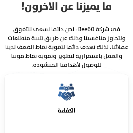
ما يميزنا عن الاخرون!
في شركة Bee60 ، نحن دائما نسعى للتفوق
ولتجاوز منافسينا وذلك عن طريق تلبية متطلعات
عملائنا. لذلك نهدف دائما لتقوية نقاط الضعف لدينا
والعمل باستمرارية لتطوير وتقوية نقاط قوتنا
للوصول لأهدافنا المنشودة.
الكفاءة