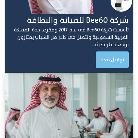
ﺷﺮﻛﺔ Bee60 ﻟﻠﺼﻴﺎﻧﺔ واﻟﻨﻈﺎفة
ﺗﺄﺳﺴﺖ ﺷﺮﻛﺔ Bee60 ﻓﻲ ﻋﺎم 2017 وﻣﻘﺮﻫﺎ ﺟﺪة اﻟﻤﻤﻠﻜﺔ
اﻟﻌﺮﺑﻴﺔ اﻟﺴﻌﻮدﻳﺔ وﺗﺘﻤﺜﻞ ﻓﻲ ﻛﺎدر ﻣﻦ اﻟﺸﺒﺎب ﻳﻤﺘﺎزون
ﺑﻮﺟﻬﺔ ﻧﻈﺮ ﺣﺪﻳﺜﺔ.
تواصل معنا