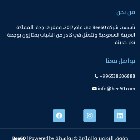
من نحن
ﺗﺄﺳﺴﺖ ﺷﺮﻛﺔ Bee60 ﻓﻲ ﻋﺎم 2017، وﻣﻘﺮﻫﺎ ﺟﺪة، اﻟﻤﻤﻠﻜﺔ
اﻟﻌﺮﺑﻴﺔ اﻟﺴﻌﻮدﻳﺔ وﺗﺘﻤﺜﻞ ﻓﻲ ﻛﺎدر ﻣﻦ اﻟﺸﺒﺎب ﻳﻤﺘﺎزون ﺑﻮﺟﻬﺔ
ﻧﻈﺮ ﺣﺪﻳﺜﺔ.
تواصل معنا
+996538606888
info@bee60.com
حقوق التطوير والملكية © بواسطة
| Powered by
Bee60