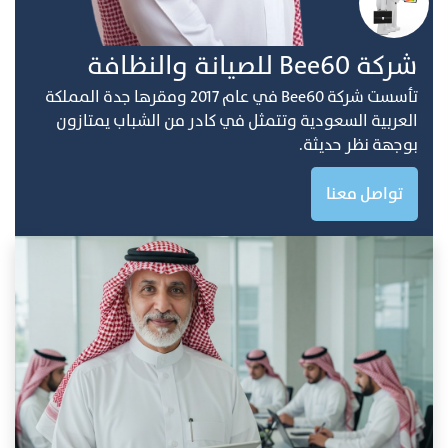
ﺷﺮﻛﺔ Bee60 ﻟﻠﺼﻴﺎﻧﺔ واﻟﻨﻈﺎفة
ﺗﺄﺳﺴﺖ ﺷﺮﻛﺔ Bee60 ﻓﻲ ﻋﺎم 2017 وﻣﻘﺮﻫﺎ ﺟﺪة اﻟﻤﻤﻠﻜﺔ
اﻟﻌﺮﺑﻴﺔ اﻟﺴﻌﻮدﻳﺔ وﺗﺘﻤﺜﻞ ﻓﻲ ﻛﺎدر ﻣﻦ اﻟﺸﺒﺎب ﻳﻤﺘﺎزون
ﺑﻮﺟﻬﺔ ﻧﻈﺮ ﺣﺪﻳﺜﺔ.
تواصل معنا