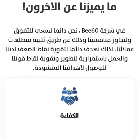
ما يميزنا عن الاخرون!
في شركة Bee60 ، نحن دائما نسعى للتفوق
ولتجاوز منافسينا وذلك عن طريق تلبية متطلعات
عملائنا. لذلك نهدف دائما لتقوية نقاط الضعف لدينا
والعمل باستمرارية لتطوير وتقوية نقاط قوتنا
للوصول لأهدافنا المنشودة.
الكفاءة