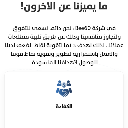
ما يميزنا عن الاخرون!
في شركة Bee60 ، نحن دائما نسعى للتفوق
ولتجاوز منافسينا وذلك عن طريق تلبية متطلعات
عملائنا. لذلك نهدف دائما لتقوية نقاط الضعف لدينا
والعمل باستمرارية لتطوير وتقوية نقاط قوتنا
للوصول لأهدافنا المنشودة.
الكفاءة