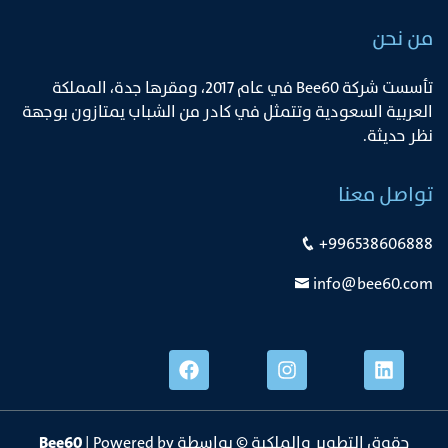
من نحن
ﺗﺄﺳﺴﺖ ﺷﺮﻛﺔ Bee60 ﻓﻲ ﻋﺎم 2017، وﻣﻘﺮﻫﺎ ﺟﺪة، اﻟﻤﻤﻠﻜﺔ
اﻟﻌﺮﺑﻴﺔ اﻟﺴﻌﻮدﻳﺔ وﺗﺘﻤﺜﻞ ﻓﻲ ﻛﺎدر ﻣﻦ اﻟﺸﺒﺎب ﻳﻤﺘﺎزون ﺑﻮﺟﻬﺔ
ﻧﻈﺮ ﺣﺪﻳﺜﺔ.
تواصل معنا
+996538606888
info@bee60.com
حقوق التطوير والملكية © بواسطة
| Powered by
Bee60