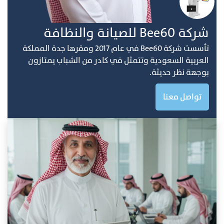
ﺷﺮﻛﺔ Bee60 ﻟﻠﺼﻴﺎﻧﺔ واﻟﻨﻈﺎفة
ﺗﺄﺳﺴﺖ ﺷﺮﻛﺔ Bee60 ﻓﻲ ﻋﺎم 2017 وﻣﻘﺮﻫﺎ ﺟﺪة اﻟﻤﻤﻠﻜﺔ
اﻟﻌﺮﺑﻴﺔ اﻟﺴﻌﻮدﻳﺔ وﺗﺘﻤﺜﻞ ﻓﻲ ﻛﺎدر ﻣﻦ اﻟﺸﺒﺎب ﻳﻤﺘﺎزون
ﺑﻮﺟﻬﺔ ﻧﻈﺮ ﺣﺪﻳﺜﺔ.
تواصل معنا