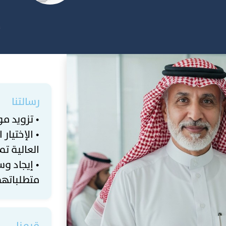
رسالتنا
• تزويد مو
• الإختيا
العالية تم
• إيجاد و
متطلباتهم
قيمنا