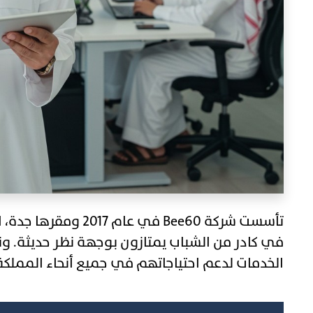
تأسست شركة Bee60 في عا
في كادر من الشباب يمتازون بوجهة نظر حديثة. ونح
الخدمات لدعم احتياجاتهم في جميع أنحاء المملكة