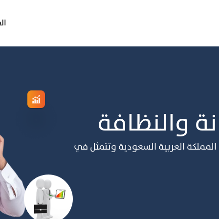
ال
 ﻋﺎم 2017 وﻣﻘﺮﻫﺎ ﺟﺪة اﻟﻤﻤﻠﻜﺔ اﻟﻌﺮﺑﻴﺔ اﻟﺴﻌﻮدﻳﺔ وﺗﺘﻤﺜﻞ ﻓﻲ