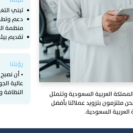
تبني التغ
دعم وتطوير
منظمة العمل
تقديم بي
رؤيتنا
• أن نصبح 
عالية الج
النظافة و
م 2017 ومقرها جدة، المملكة العربية السعودية وتتمثل
ن ملتزمون بتزويد عملائنا بأفضل
 العربية السعودية.