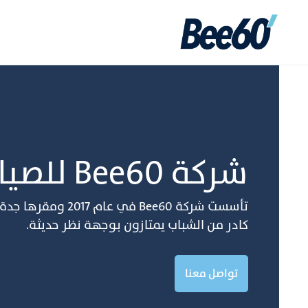
ﺷﺮﻛﺔ Bee60 ﻟﻠﺼﻴﺎﻧﺔ واﻟﻨﻈﺎفة
ﺗﺄﺳﺴﺖ ﺷﺮﻛﺔ Bee60 ﻓﻲ
ﻛﺎدر ﻣﻦ اﻟﺸﺒﺎب ﻳﻤﺘﺎزون ﺑﻮﺟﻬﺔ ﻧﻈﺮ ﺣﺪﻳﺜﺔ.
تواصل معنا