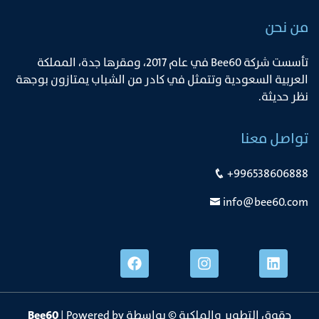
من نحن
ﺗﺄﺳﺴﺖ ﺷﺮﻛﺔ Bee60 ﻓﻲ ﻋﺎم 2017، وﻣﻘﺮﻫﺎ ﺟﺪة، اﻟﻤﻤﻠﻜﺔ
اﻟﻌﺮﺑﻴﺔ اﻟﺴﻌﻮدﻳﺔ وﺗﺘﻤﺜﻞ ﻓﻲ ﻛﺎدر ﻣﻦ اﻟﺸﺒﺎب ﻳﻤﺘﺎزون ﺑﻮﺟﻬﺔ
ﻧﻈﺮ ﺣﺪﻳﺜﺔ.
تواصل معنا
+996538606888
info@bee60.com
حقوق التطوير والملكية © بواسطة
| Powered by
Bee60