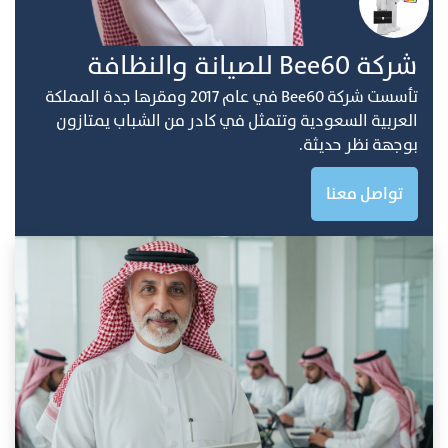
ﺷﺮﻛﺔ Bee60 ﻟﻠﺼﻴﺎﻧﺔ واﻟﻨﻈﺎفة
ﺗﺄﺳﺴﺖ ﺷﺮﻛﺔ Bee60 ﻓﻲ ﻋﺎم 2017 وﻣﻘﺮﻫﺎ ﺟﺪة اﻟﻤﻤﻠﻜﺔ
اﻟﻌﺮﺑﻴﺔ اﻟﺴﻌﻮدﻳﺔ وﺗﺘﻤﺜﻞ ﻓﻲ ﻛﺎدر ﻣﻦ اﻟﺸﺒﺎب ﻳﻤﺘﺎزون
ﺑﻮﺟﻬﺔ ﻧﻈﺮ ﺣﺪﻳﺜﺔ.
تواصل معنا