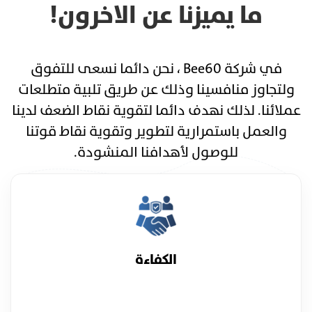
ما يميزنا عن الاخرون!
في شركة Bee60 ، نحن دائما نسعى للتفوق
ولتجاوز منافسينا وذلك عن طريق تلبية متطلعات
عملائنا. لذلك نهدف دائما لتقوية نقاط الضعف لدينا
والعمل باستمرارية لتطوير وتقوية نقاط قوتنا
للوصول لأهدافنا المنشودة.
الكفاءة