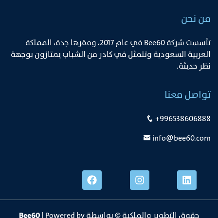
من نحن
ﺗﺄﺳﺴﺖ ﺷﺮﻛﺔ Bee60 ﻓﻲ ﻋﺎم 2017، وﻣﻘﺮﻫﺎ ﺟﺪة، اﻟﻤﻤﻠﻜﺔ
اﻟﻌﺮﺑﻴﺔ اﻟﺴﻌﻮدﻳﺔ وﺗﺘﻤﺜﻞ ﻓﻲ ﻛﺎدر ﻣﻦ اﻟﺸﺒﺎب ﻳﻤﺘﺎزون ﺑﻮﺟﻬﺔ
ﻧﻈﺮ ﺣﺪﻳﺜﺔ.
تواصل معنا
+996538606888
info@bee60.com
حقوق التطوير والملكية © بواسطة
| Powered by
Bee60