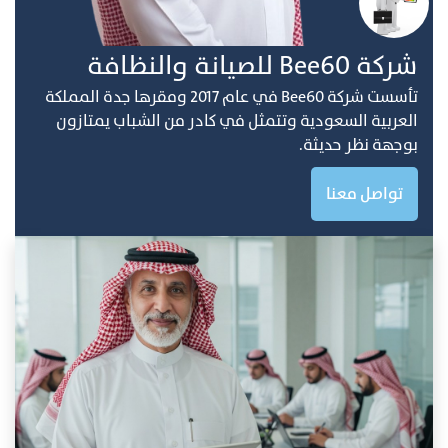
ﺷﺮﻛﺔ Bee60 ﻟﻠﺼﻴﺎﻧﺔ واﻟﻨﻈﺎفة
ﺗﺄﺳﺴﺖ ﺷﺮﻛﺔ Bee60 ﻓﻲ ﻋﺎم 2017 وﻣﻘﺮﻫﺎ ﺟﺪة اﻟﻤﻤﻠﻜﺔ
اﻟﻌﺮﺑﻴﺔ اﻟﺴﻌﻮدﻳﺔ وﺗﺘﻤﺜﻞ ﻓﻲ ﻛﺎدر ﻣﻦ اﻟﺸﺒﺎب ﻳﻤﺘﺎزون
ﺑﻮﺟﻬﺔ ﻧﻈﺮ ﺣﺪﻳﺜﺔ.
تواصل معنا