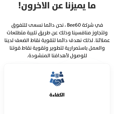
ما يميزنا عن الاخرون!
في شركة Bee60 ، نحن دائما نسعى للتفوق
ولتجاوز منافسينا وذلك عن طريق تلبية متطلعات
عملائنا. لذلك نهدف دائما لتقوية نقاط الضعف لدينا
والعمل باستمرارية لتطوير وتقوية نقاط قوتنا
للوصول لأهدافنا المنشودة.
الكفاءة