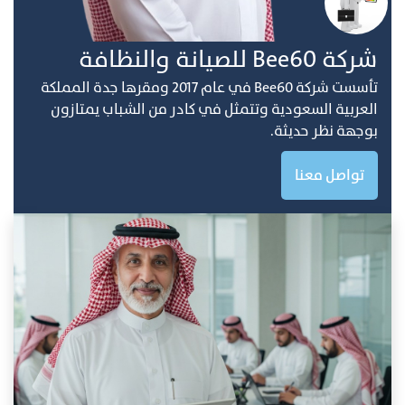
ﺷﺮﻛﺔ Bee60 ﻟﻠﺼﻴﺎﻧﺔ واﻟﻨﻈﺎفة
ﺗﺄﺳﺴﺖ ﺷﺮﻛﺔ Bee60 ﻓﻲ ﻋﺎم 2017 وﻣﻘﺮﻫﺎ ﺟﺪة اﻟﻤﻤﻠﻜﺔ
اﻟﻌﺮﺑﻴﺔ اﻟﺴﻌﻮدﻳﺔ وﺗﺘﻤﺜﻞ ﻓﻲ ﻛﺎدر ﻣﻦ اﻟﺸﺒﺎب ﻳﻤﺘﺎزون
ﺑﻮﺟﻬﺔ ﻧﻈﺮ ﺣﺪﻳﺜﺔ.
تواصل معنا