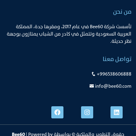
من نحن
ﺗﺄﺳﺴﺖ ﺷﺮﻛﺔ Bee60 ﻓﻲ ﻋﺎم 2017، وﻣﻘﺮﻫﺎ ﺟﺪة، اﻟﻤﻤﻠﻜﺔ
اﻟﻌﺮﺑﻴﺔ اﻟﺴﻌﻮدﻳﺔ وﺗﺘﻤﺜﻞ ﻓﻲ ﻛﺎدر ﻣﻦ اﻟﺸﺒﺎب ﻳﻤﺘﺎزون ﺑﻮﺟﻬﺔ
ﻧﻈﺮ ﺣﺪﻳﺜﺔ.
تواصل معنا
+996538606888
info@bee60.com
حقوق التطوير والملكية © بواسطة
| Powered by
Bee60