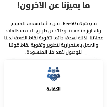
ما يميزنا عن الاخرون!
في شركة Bee60 ، نحن دائما نسعى للتفوق
ولتجاوز منافسينا وذلك عن طريق تلبية متطلعات
عملائنا. لذلك نهدف دائما لتقوية نقاط الضعف لدينا
والعمل باستمرارية لتطوير وتقوية نقاط قوتنا
للوصول لأهدافنا المنشودة.
الكفاءة