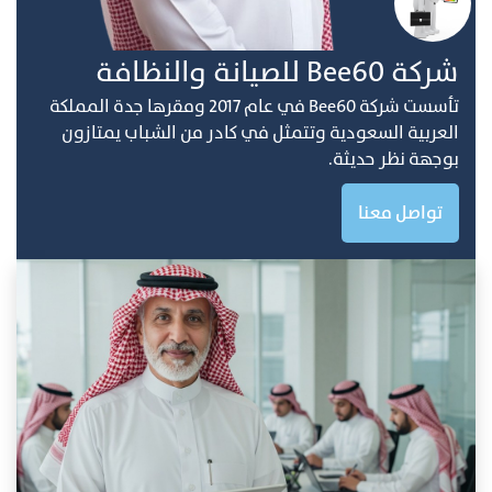
ﺷﺮﻛﺔ Bee60 ﻟﻠﺼﻴﺎﻧﺔ واﻟﻨﻈﺎفة
ﺗﺄﺳﺴﺖ ﺷﺮﻛﺔ Bee60 ﻓﻲ ﻋﺎم 2017 وﻣﻘﺮﻫﺎ ﺟﺪة اﻟﻤﻤﻠﻜﺔ
اﻟﻌﺮﺑﻴﺔ اﻟﺴﻌﻮدﻳﺔ وﺗﺘﻤﺜﻞ ﻓﻲ ﻛﺎدر ﻣﻦ اﻟﺸﺒﺎب ﻳﻤﺘﺎزون
ﺑﻮﺟﻬﺔ ﻧﻈﺮ ﺣﺪﻳﺜﺔ.
تواصل معنا