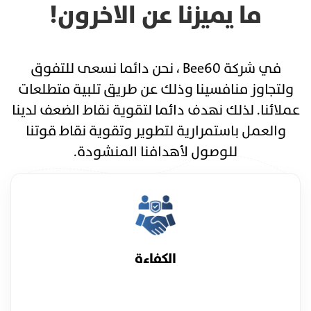
ما يميزنا عن الاخرون!
في شركة Bee60 ، نحن دائما نسعى للتفوق
ولتجاوز منافسينا وذلك عن طريق تلبية متطلعات
عملائنا. لذلك نهدف دائما لتقوية نقاط الضعف لدينا
والعمل باستمرارية لتطوير وتقوية نقاط قوتنا
للوصول لأهدافنا المنشودة.
الكفاءة