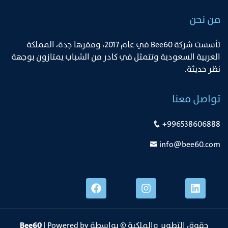
من نحن
ﺗﺄﺳﺴﺖ ﺷﺮﻛﺔ Bee60 ﻓﻲ ﻋﺎم 2017، وﻣﻘﺮﻫﺎ ﺟﺪة، اﻟﻤﻤﻠﻜﺔ
اﻟﻌﺮﺑﻴﺔ اﻟﺴﻌﻮدﻳﺔ وﺗﺘﻤﺜﻞ ﻓﻲ ﻛﺎدر ﻣﻦ اﻟﺸﺒﺎب ﻳﻤﺘﺎزون ﺑﻮﺟﻬﺔ
ﻧﻈﺮ ﺣﺪﻳﺜﺔ.
تواصل معنا
+996538606888
info@bee60.com
حقوق التطوير والملكية © بواسطة
| Powered by
Bee60