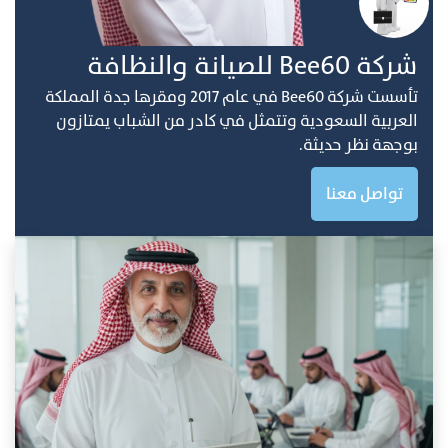
ﺷﺮﻛﺔ Bee60 ﻟﻠﺼﻴﺎﻧﺔ واﻟﻨﻈﺎفة
ﺗﺄﺳﺴﺖ ﺷﺮﻛﺔ Bee60 ﻓﻲ ﻋﺎم 2017 وﻣﻘﺮﻫﺎ ﺟﺪة اﻟﻤﻤﻠﻜﺔ
اﻟﻌﺮﺑﻴﺔ اﻟﺴﻌﻮدﻳﺔ وﺗﺘﻤﺜﻞ ﻓﻲ ﻛﺎدر ﻣﻦ اﻟﺸﺒﺎب ﻳﻤﺘﺎزون
ﺑﻮﺟﻬﺔ ﻧﻈﺮ ﺣﺪﻳﺜﺔ.
تواصل معنا