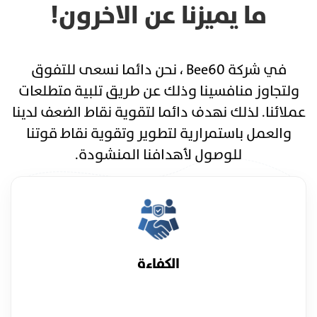
ما يميزنا عن الاخرون!
في شركة Bee60 ، نحن دائما نسعى للتفوق
ولتجاوز منافسينا وذلك عن طريق تلبية متطلعات
عملائنا. لذلك نهدف دائما لتقوية نقاط الضعف لدينا
والعمل باستمرارية لتطوير وتقوية نقاط قوتنا
للوصول لأهدافنا المنشودة.
الكفاءة