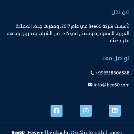
من نحن
ﺗﺄﺳﺴﺖ ﺷﺮﻛﺔ Bee60 ﻓﻲ ﻋﺎم 2017، وﻣﻘﺮﻫﺎ ﺟﺪة، اﻟﻤﻤﻠﻜﺔ
اﻟﻌﺮﺑﻴﺔ اﻟﺴﻌﻮدﻳﺔ وﺗﺘﻤﺜﻞ ﻓﻲ ﻛﺎدر ﻣﻦ اﻟﺸﺒﺎب ﻳﻤﺘﺎزون ﺑﻮﺟﻬﺔ
ﻧﻈﺮ ﺣﺪﻳﺜﺔ.
تواصل معنا
+996538606888
info@bee60.com
حقوق التطوير والملكية © بواسطة
| Powered by
Bee60