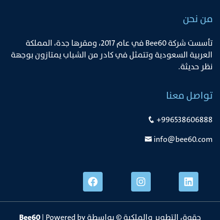
من نحن
ﺗﺄﺳﺴﺖ ﺷﺮﻛﺔ Bee60 ﻓﻲ ﻋﺎم 2017، وﻣﻘﺮﻫﺎ ﺟﺪة، اﻟﻤﻤﻠﻜﺔ
اﻟﻌﺮﺑﻴﺔ اﻟﺴﻌﻮدﻳﺔ وﺗﺘﻤﺜﻞ ﻓﻲ ﻛﺎدر ﻣﻦ اﻟﺸﺒﺎب ﻳﻤﺘﺎزون ﺑﻮﺟﻬﺔ
ﻧﻈﺮ ﺣﺪﻳﺜﺔ.
تواصل معنا
+996538606888
info@bee60.com
حقوق التطوير والملكية © بواسطة
| Powered by
Bee60