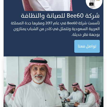
ﺷﺮﻛﺔ Bee60 ﻟﻠﺼﻴﺎﻧﺔ واﻟﻨﻈﺎفة
ﺗﺄﺳﺴﺖ ﺷﺮﻛﺔ Bee60 ﻓﻲ ﻋﺎم 2017 وﻣﻘﺮﻫﺎ ﺟﺪة اﻟﻤﻤﻠﻜﺔ
اﻟﻌﺮﺑﻴﺔ اﻟﺴﻌﻮدﻳﺔ وﺗﺘﻤﺜﻞ ﻓﻲ ﻛﺎدر ﻣﻦ اﻟﺸﺒﺎب ﻳﻤﺘﺎزون
ﺑﻮﺟﻬﺔ ﻧﻈﺮ ﺣﺪﻳﺜﺔ.
تواصل معنا