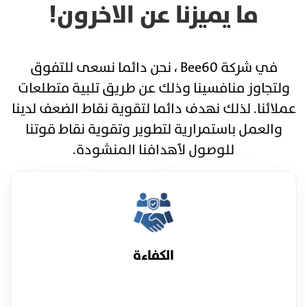
ما يميزنا عن الاخرون!
في شركة Bee60 ، نحن دائما نسعى للتفوق
ولتجاوز منافسينا وذلك عن طريق تلبية متطلعات
عملائنا. لذلك نهدف دائما لتقوية نقاط الضعف لدينا
والعمل باستمرارية لتطوير وتقوية نقاط قوتنا
للوصول لأهدافنا المنشودة.
الكفاءة