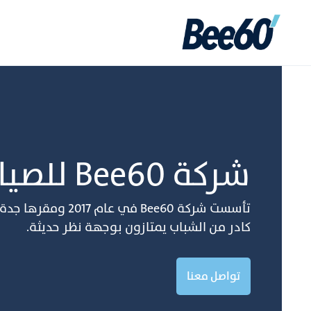
ﺷﺮﻛﺔ Bee60 ﻟﻠﺼﻴﺎﻧﺔ واﻟﻨﻈﺎفة
ﺗﺄﺳﺴﺖ ﺷﺮﻛﺔ Bee60 ﻓﻲ
ﻛﺎدر ﻣﻦ اﻟﺸﺒﺎب ﻳﻤﺘﺎزون ﺑﻮﺟﻬﺔ ﻧﻈﺮ ﺣﺪﻳﺜﺔ.
تواصل معنا