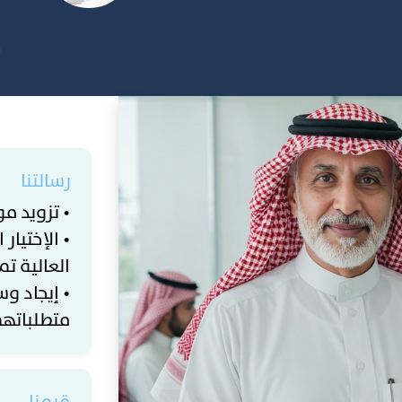
رسالتنا
• تزويد مو
• الإختيا
العالية تم
• إيجاد و
متطلباتهم
قيمنا