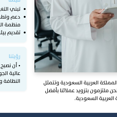
تبني التغ
دعم وتطوير
منظمة العمل
تقديم بي
رؤيتنا
• أن نصبح 
عالية الج
النظافة و
م 2017 ومقرها جدة، المملكة العربية السعودية وتتمثل
ن ملتزمون بتزويد عملائنا بأفضل
 العربية السعودية.