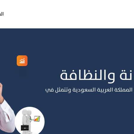
ال
 ﻋﺎم 2017 وﻣﻘﺮﻫﺎ ﺟﺪة اﻟﻤﻤﻠﻜﺔ اﻟﻌﺮﺑﻴﺔ اﻟﺴﻌﻮدﻳﺔ وﺗﺘﻤﺜﻞ ﻓﻲ