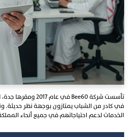
تأسست شركة Bee60 في عا
في كادر من الشباب يمتازون بوجهة نظر حديثة. ونح
الخدمات لدعم احتياجاتهم في جميع أنحاء المملكة