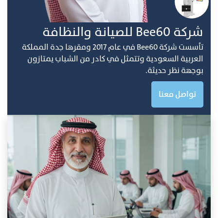
ﺷﺮﻛﺔ Bee60 ﻟﻠﺼﻴﺎﻧﺔ واﻟﻨﻈﺎفة
ﺗﺄﺳﺴﺖ ﺷﺮﻛﺔ Bee60 ﻓﻲ ﻋﺎم 2017 وﻣﻘﺮﻫﺎ ﺟﺪة اﻟﻤﻤﻠﻜﺔ
اﻟﻌﺮﺑﻴﺔ اﻟﺴﻌﻮدﻳﺔ وﺗﺘﻤﺜﻞ ﻓﻲ ﻛﺎدر ﻣﻦ اﻟﺸﺒﺎب ﻳﻤﺘﺎزون
ﺑﻮﺟﻬﺔ ﻧﻈﺮ ﺣﺪﻳﺜﺔ.
تواصل معنا