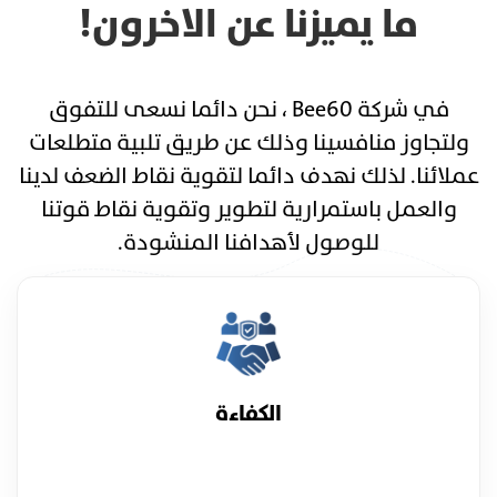
ما يميزنا عن الاخرون!
في شركة Bee60 ، نحن دائما نسعى للتفوق
ولتجاوز منافسينا وذلك عن طريق تلبية متطلعات
عملائنا. لذلك نهدف دائما لتقوية نقاط الضعف لدينا
والعمل باستمرارية لتطوير وتقوية نقاط قوتنا
للوصول لأهدافنا المنشودة.
الكفاءة