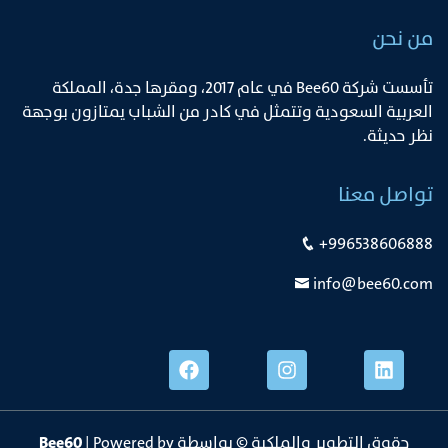
من نحن
ﺗﺄﺳﺴﺖ ﺷﺮﻛﺔ Bee60 ﻓﻲ ﻋﺎم 2017، وﻣﻘﺮﻫﺎ ﺟﺪة، اﻟﻤﻤﻠﻜﺔ
اﻟﻌﺮﺑﻴﺔ اﻟﺴﻌﻮدﻳﺔ وﺗﺘﻤﺜﻞ ﻓﻲ ﻛﺎدر ﻣﻦ اﻟﺸﺒﺎب ﻳﻤﺘﺎزون ﺑﻮﺟﻬﺔ
ﻧﻈﺮ ﺣﺪﻳﺜﺔ.
تواصل معنا
+996538606888
info@bee60.com
حقوق التطوير والملكية © بواسطة
| Powered by
Bee60